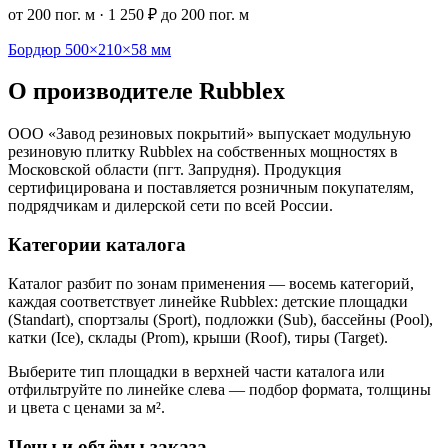
от 200 пог. м
·
1 250 ₽ до 200 пог. м
Бордюр 500×210×58 мм
О производителе Rubblex
ООО «Завод резиновых покрытий» выпускает модульную
резиновую плитку Rubblex на собственных мощностях в
Московской области (пгт. Запрудня). Продукция
сертифицирована и поставляется розничным покупателям,
подрядчикам и дилерской сети по всей России.
Категории каталога
Каталог разбит по зонам применения — восемь категорий,
каждая соответствует линейке Rubblex: детские площадки
(Standart), спортзалы (Sport), подложки (Sub), бассейны (Pool),
катки (Ice), склады (Prom), крыши (Roof), тиры (Target).
Выберите тип площадки в верхней части каталога или
отфильтруйте по линейке слева — подбор формата, толщины
и цвета с ценами за м².
Цены и объёмы заказа