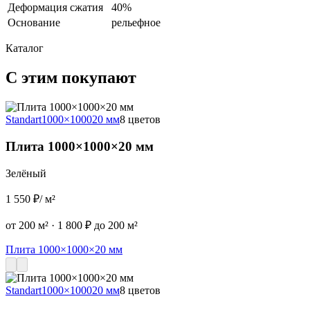
Деформация сжатия
40%
Основание
рельефное
Каталог
С этим покупают
Standart
1000×1000
20 мм
8 цветов
S
Плита 1000×1000×20 мм
Зелёный
1 550 ₽
/ м²
2
от 200 м²
·
1 800 ₽ до 200 м²
о
Плита 1000×1000×20 мм
Standart
1000×1000
20 мм
8 цветов