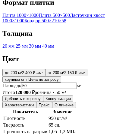
Формат плитки
Плита 1000×1000
Плита 500×500
Ласточкин хвост
1000×1000
Бордюр 500×210×58
Толщина
20 мм
25 мм
30 мм
40 мм
Цвет
до 200 м²
2 400 ₽
от 200 м²
2 150 ₽
₽/м²
₽/м²
крупный опт
Цена по запросу
Площадь
м²
Итого
120 000 ₽
розница · 50 м²
Добавить в корзину
Консультация
Характеристики
Прайс
О линейке
Показатель
Значение
Плотность
950 кг/м³
Твердость
65 ед.
Прочность на разрыв
1,05–1,2 МПа