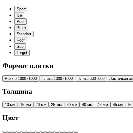
Sport
Ice
Pool
Prom
Standart
Roof
Sub
Target
Формат плитки
Puzzle 1000×1000
Плита 1000×1000
Плита 500×500
Ласточкин х
Толщина
10 мм
15 мм
20 мм
25 мм
30 мм
40 мм
43 мм
45 мм
50
Цвет