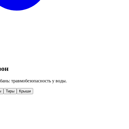
зон
 бань: травмобезопасность у воды.
ы
Тиры
Крыши