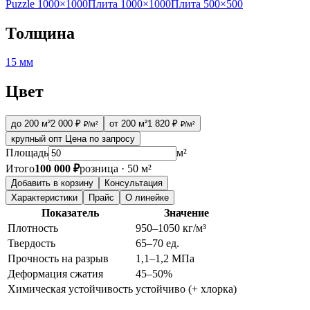
Puzzle 1000×1000
Плита 1000×1000
Плита 500×500
Толщина
15 мм
Цвет
до 200 м²
2 000 ₽
от 200 м²
1 820 ₽
₽/м²
₽/м²
крупный опт
Цена по запросу
Площадь
м²
Итого
100 000 ₽
розница · 50 м²
Добавить в корзину
Консультация
Характеристики
Прайс
О линейке
Показатель
Значение
Плотность
950–1050 кг/м³
Твердость
65–70 ед.
Прочность на разрыв
1,1–1,2 МПа
Деформация сжатия
45–50%
Химическая устойчивость
устойчиво (+ хлорка)