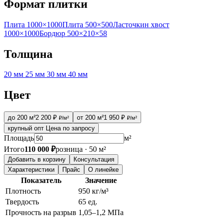
Формат плитки
Плита 1000×1000
Плита 500×500
Ласточкин хвост
1000×1000
Бордюр 500×210×58
Толщина
20 мм
25 мм
30 мм
40 мм
Цвет
до 200 м²
2 200 ₽
от 200 м²
1 950 ₽
₽/м²
₽/м²
крупный опт
Цена по запросу
Площадь
м²
Итого
110 000 ₽
розница · 50 м²
Добавить в корзину
Консультация
Характеристики
Прайс
О линейке
Показатель
Значение
Плотность
950 кг/м³
Твердость
65 ед.
Прочность на разрыв
1,05–1,2 МПа