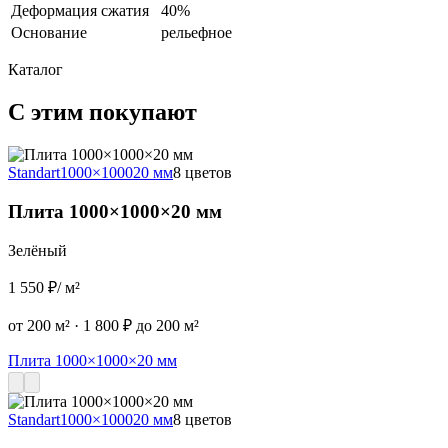
Деформация сжатия
40%
Основание
рельефное
Каталог
С этим покупают
Standart
1000×1000
20 мм
8 цветов
S
Плита 1000×1000×20 мм
Зелёный
1 550 ₽
/ м²
2
от 200 м²
·
1 800 ₽ до 200 м²
о
Плита 1000×1000×20 мм
Standart
1000×1000
20 мм
8 цветов