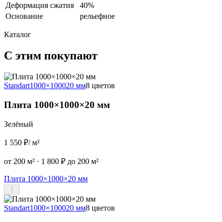
Деформация сжатия
40%
Основание
рельефное
Каталог
С этим покупают
Standart
1000×1000
20 мм
8 цветов
S
Плита 1000×1000×20 мм
Зелёный
1 550 ₽
/ м²
2
от 200 м²
·
1 800 ₽ до 200 м²
о
Плита 1000×1000×20 мм
Standart
1000×1000
20 мм
8 цветов