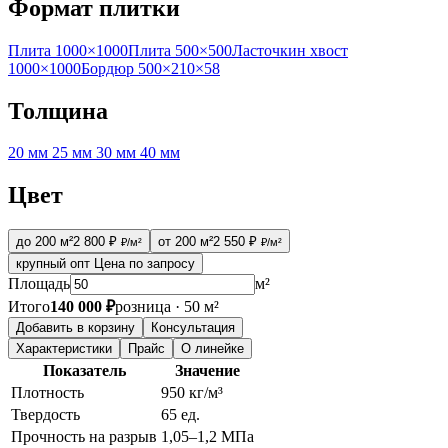
Формат плитки
Плита 1000×1000
Плита 500×500
Ласточкин хвост
1000×1000
Бордюр 500×210×58
Толщина
20 мм
25 мм
30 мм
40 мм
Цвет
до 200 м²
2 800 ₽
от 200 м²
2 550 ₽
₽/м²
₽/м²
крупный опт
Цена по запросу
Площадь
м²
Итого
140 000 ₽
розница · 50 м²
Добавить в корзину
Консультация
Характеристики
Прайс
О линейке
Показатель
Значение
Плотность
950 кг/м³
Твердость
65 ед.
Прочность на разрыв
1,05–1,2 МПа