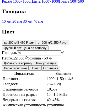
Puzzle 1000×1000
Плита 1000×1000
Плита 500×500
Толщина
10 мм
20 мм
30 мм
40 мм
Цвет
до 200 м²
2 450 ₽
от 200 м²
2 250 ₽
₽/м²
₽/м²
крупный опт
Цена по запросу
Площадь
м²
Итого
122 500 ₽
розница · 50 м²
Добавить в корзину
Консультация
Характеристики
Прайс
О линейке
Показатель
Значение
Плотность
1000–1150 кг/м³
Твердость
75–80 ед.
Отклонение размеров
±0,5%
Прочность на разрыв
1,4–1,5 МПа
Деформация сжатия
40–45%
Химическая устойчивость
устойчиво