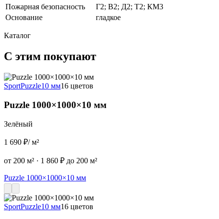
Пожарная безопасность
Г2; В2; Д2; Т2; КМ3
Основание
гладкое
Каталог
С этим покупают
Sport
Puzzle
10 мм
16 цветов
S
Puzzle 1000×1000×10 мм
Зелёный
1 690 ₽
/ м²
1
от 200 м²
·
1 860 ₽ до 200 м²
о
Puzzle 1000×1000×10 мм
P
Sport
Puzzle
10 мм
16 цветов