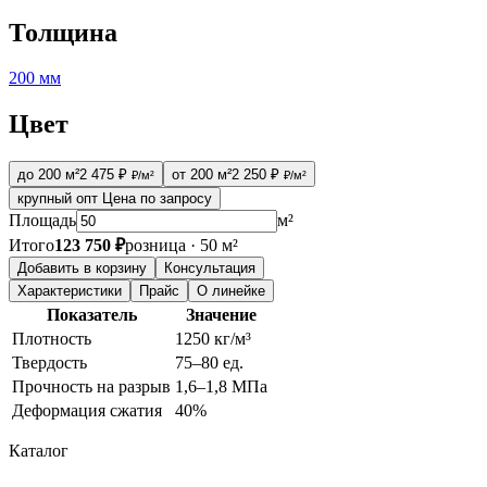
Толщина
200 мм
Цвет
до 200 м²
2 475 ₽
от 200 м²
2 250 ₽
₽/м²
₽/м²
крупный опт
Цена по запросу
Площадь
м²
Итого
123 750 ₽
розница · 50 м²
Добавить в корзину
Консультация
Характеристики
Прайс
О линейке
Показатель
Значение
Плотность
1250 кг/м³
Твердость
75–80 ед.
Прочность на разрыв
1,6–1,8 МПа
Деформация сжатия
40%
Каталог