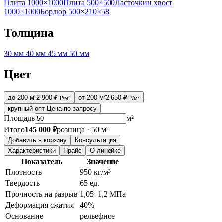
Плита 1000×1000
Плита 500×500
Ласточкин хвост
1000×1000
Бордюр 500×210×58
Толщина
30 мм
40 мм
45 мм
50 мм
Цвет
до 200 м²
2 900 ₽
от 200 м²
2 650 ₽
₽/м²
₽/м²
крупный опт
Цена по запросу
Площадь
м²
Итого
145 000 ₽
розница · 50 м²
Добавить в корзину
Консультация
Характеристики
Прайс
О линейке
Показатель
Значение
Плотность
950 кг/м³
Твердость
65 ед.
Прочность на разрыв
1,05–1,2 МПа
Деформация сжатия
40%
Основание
рельефное