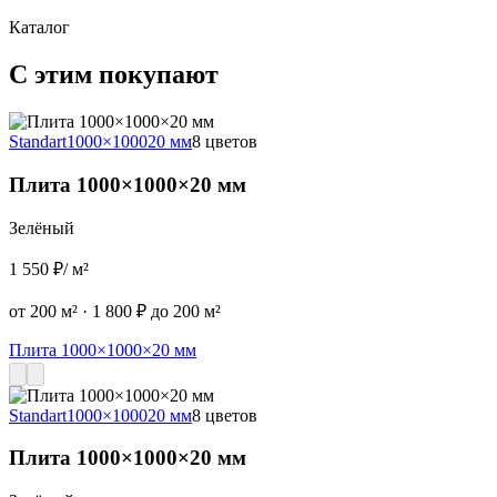
Каталог
С этим покупают
Standart
1000×1000
20 мм
8 цветов
S
Плита 1000×1000×20 мм
Зелёный
1 550 ₽
/ м²
2
от 200 м²
·
1 800 ₽ до 200 м²
о
Плита 1000×1000×20 мм
Standart
1000×1000
20 мм
8 цветов
Плита 1000×1000×20 мм