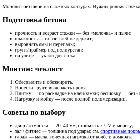
Монолит без швов на сложных контурах. Нужны ровная стяжка,
Подготовка бетона
прочность и возраст стяжки — без «молочка» и пыли;
влажность — иначе клей не держит;
выровнять ямы и перепады;
грунт/праймер под полиуретан;
на улице — уклон для стока.
Монтаж: чеклист
Обеспылить и обезжирить.
Нанести грунт, выдержать время.
Плитку — по раскладке на клей/замки; бесшовку — без «
Нагрузку и мойку — после полной полимеризации.
Советы по выбору
двор / отмостка — 20–40 мм, стойкость к UV и морозу;
зал / фитнес — толщина под удары; см.
спортивные покр
гараж — масла, точечная нагрузка от колёс и домкрата.