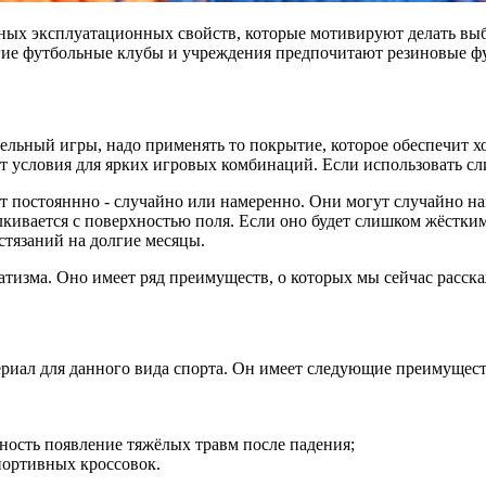
ных эксплуатационных свойств, которые мотивируют делать выб
гие футбольные клубы и учреждения предпочитают резиновые ф
тельный игры, надо применять то покрытие, которое обеспечит 
т условия для ярких игровых комбинаций. Если использовать сли
 постояннно - случайно или намеренно. Они могут случайно нан
лкивается с поверхностью поля. Если оно будет слишком жёстким
стязаний на долгие месяцы.
атизма. Оно имеет ряд преимуществ, о которых мы сейчас расск
ериал для данного вида спорта. Он имеет следующие преимущест
ность появление тяжёлых травм после падения;
портивных кроссовок.