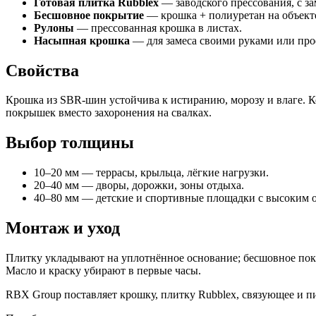
Готовая плитка Rubblex
— заводского прессования, с за
Бесшовное покрытие
— крошка + полиуретан на объект
Рулоны
— прессованная крошка в листах.
Насыпная крошка
— для замеса своими руками или про
Свойства
Крошка из SBR-шин устойчива к истиранию, морозу и влаге. К
покрышек вместо захоронения на свалках.
Выбор толщины
10–20 мм — террасы, крыльца, лёгкие нагрузки.
20–40 мм — дворы, дорожки, зоны отдыха.
40–80 мм — детские и спортивные площадки с высоким 
Монтаж и уход
Плитку укладывают на уплотнённое основание; бесшовное покр
Масло и краску убирают в первые часы.
RBX Group поставляет крошку, плитку Rubblex, связующее и п