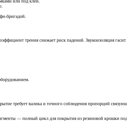
мками или под клей.
е.
фи-бригадой.
оэффициент трения снижает риск падений. Звукоизоляция гасит
оборудованием.
ытие требует валика и точного соблюдения пропорций связующе
игменты — полный цикл для покрытия из резиновой крошки под к