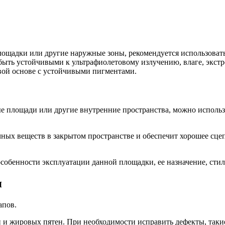
лощадки или другие наружные зоны, рекомендуется использоват
быть устойчивыми к ультрафиолетовому излучению, влаге, экст
вой основе с устойчивыми пигментами.
е площади или другие внутренние пространства, можно использо
ичных веществ в закрытом пространстве и обеспечит хорошее сц
собенности эксплуатации данной площадки, ее назначение, стил
я
апов.
и и жировых пятен. При необходимости исправить дефекты, таки