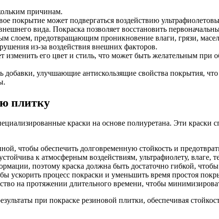
кольким причинам.
овое покрытие может подвергаться воздействию ультрафиолетовы
внешнего вида. Покраска позволяет восстановить первоначальн
ым слоем, предотвращающим проникновение влаги, грязи, масел 
зрушения из-за воздействия внешних факторов.
т изменить его цвет и стиль, что может быть желательным при 
ть добавки, улучшающие антискользящие свойства покрытия, что
ы.
ую плитку
пециализированные краски на основе полиуретана. Эти краски с
иной, чтобы обеспечить долговременную стойкость и предотврат
устойчива к атмосферным воздействиям, ультрафиолету, влаге, 
формации, поэтому краска должна быть достаточно гибкой, чтобы
бы ускорить процесс покраски и уменьшить время простоя покр
чество на протяжении длительного времени, чтобы минимизирова
езультаты при покраске резиновой плитки, обеспечивая стойкос