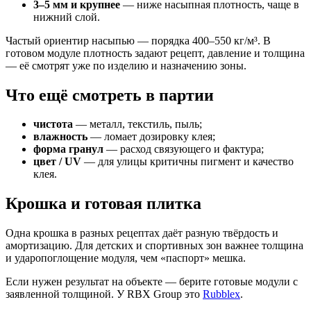
3–5 мм и крупнее
— ниже насыпная плотность, чаще в
нижний слой.
Частый ориентир насыпью — порядка 400–550 кг/м³. В
готовом модуле плотность задают рецепт, давление и толщина
— её смотрят уже по изделию и назначению зоны.
Что ещё смотреть в партии
чистота
— металл, текстиль, пыль;
влажность
— ломает дозировку клея;
форма гранул
— расход связующего и фактура;
цвет / UV
— для улицы критичны пигмент и качество
клея.
Крошка и готовая плитка
Одна крошка в разных рецептах даёт разную твёрдость и
амортизацию. Для детских и спортивных зон важнее толщина
и ударопоглощение модуля, чем «паспорт» мешка.
Если нужен результат на объекте — берите готовые модули с
заявленной толщиной. У RBX Group это
Rubblex
.