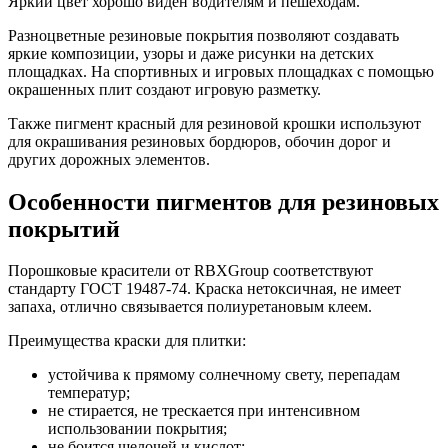
Яркий цвет хорошо виден водителям и пешеходам.
Разноцветные резиновые покрытия позволяют создавать
яркие композиции, узоры и даже рисунки на детских
площадках. На спортивных и игровых площадках с помощью
окрашенных плит создают игровую разметку.
Также пигмент красный для резиновой крошки используют
для окрашивания резиновых бордюров, обочин дорог и
других дорожных элементов.
Особенности пигментов для резиновых
покрытий
Порошковые красители от RBXGroup соответствуют
стандарту ГОСТ 19487-74. Краска нетоксичная, не имеет
запаха, отлично связывается полиуретановым клеем.
Преимущества краски для плитки:
устойчива к прямому солнечному свету, перепадам
температур;
не стирается, не трескается при интенсивном
использовании покрытия;
не боится щелочей и кислот;